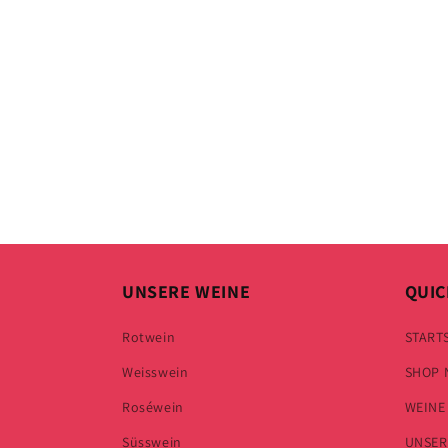
c
c
i
ó
n
:
UNSERE WEINE
QUIC
Rotwein
START
Weisswein
SHOP 
Roséwein
WEINE
Süsswein
UNSER