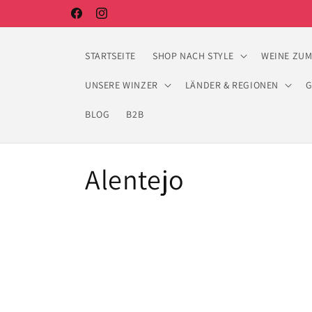
Ir
directamente
Facebook
Instagram
al contenido
STARTSEITE
SHOP NACH STYLE
WEINE ZUM
UNSERE WINZER
LÄNDER & REGIONEN
G
BLOG
B2B
C
Alentejo
o
l
e